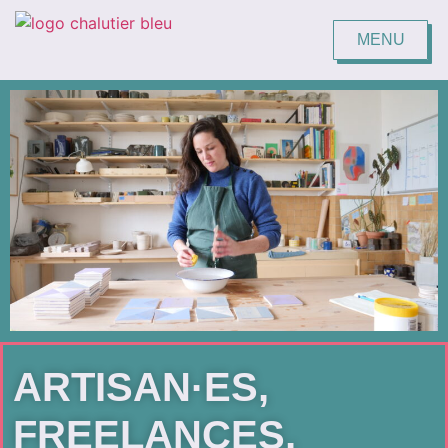
MENU
FERMER
ARTISAN·ES,
FREELANCES,