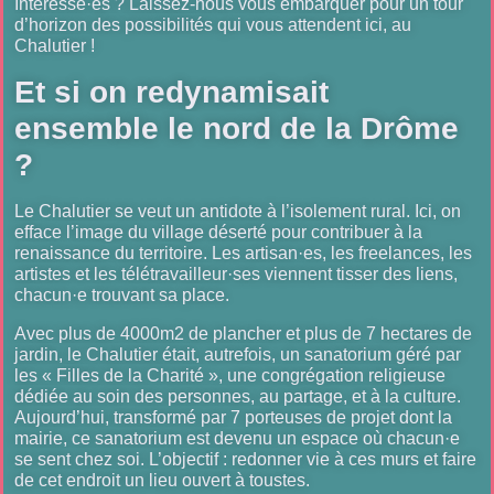
Intéressé·es ? Laissez-nous vous embarquer pour un tour
d’horizon des possibilités qui vous attendent ici, au
Chalutier !
Et si on redynamisait
ensemble le nord de la Drôme
?
Le Chalutier se veut un antidote à l’isolement rural. Ici, on
efface l’image du village déserté pour contribuer à la
renaissance du territoire. Les artisan·es, les freelances, les
artistes et les télétravailleur·ses viennent tisser des liens,
chacun·e trouvant sa place.
Avec plus de 4000m2 de plancher et plus de 7 hectares de
jardin, le Chalutier était, autrefois, un sanatorium géré par
les « Filles de la Charité », une congrégation religieuse
dédiée au soin des personnes, au partage, et à la culture.
Aujourd’hui, transformé par 7 porteuses de projet dont la
mairie, ce sanatorium est devenu un espace où chacun·e
se sent chez soi. L’objectif : redonner vie à ces murs et faire
de cet endroit un lieu ouvert à toustes.