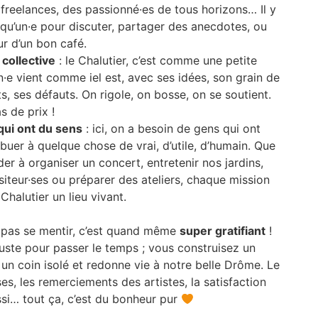
 freelances, des passionné·es de tous horizons… Il y
lqu’un·e pour discuter, partager des anecdotes, ou
r d’un bon café.
collective
: le Chalutier, c’est comme une petite
n·e vient comme iel est, avec ses idées, son grain de
nts, ses défauts. On rigole, on bosse, on se soutient.
s de prix !
qui ont du sens
: ici, on a besoin de gens qui ont
buer à quelque chose de vrai, d’utile, d’humain. Que
der à organiser un concert, entretenir nos jardins,
visiteur·ses ou préparer des ateliers, chaque mission
 Chalutier un lieu vivant.
a pas se mentir, c’est quand même
super gratifiant
!
uste pour passer le temps ; vous construisez un
un coin isolé et redonne vie à notre belle Drôme. Le
ses, les remerciements des artistes, la satisfaction
si… tout ça, c’est du bonheur pur