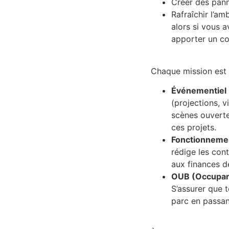
Créer des pann
Rafraîchir l’am
alors si vous 
apporter un co
Chaque mission est
Événementiel
(projections, v
scènes ouvert
ces projets.
Fonctionneme
rédige les cont
aux finances de
OUB (Occupant
S’assurer que t
parc en passan