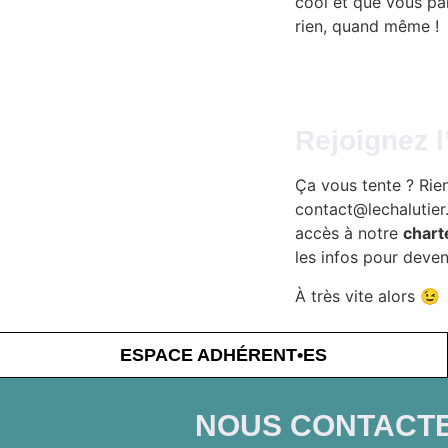
cool et que vous par
rien, quand même !
Rejoignez l
Ça vous tente ? Rie
contact@lechalutier
accès à notre
chart
les infos pour deven
À très vite alors 😉
ESPACE ADHÉRENT•ES
NOUS CONTACT