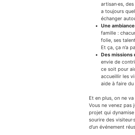
artisan·es, des
a toujours que
échanger autou
Une ambiance 
famille : chacu
folie, ses tale
Et ça, ça n’a pa
Des missions 
envie de contri
ce soit pour ai
accueillir les 
aide à faire du
Et en plus, on ne v
Vous ne venez pas j
projet qui dynamise 
sourire des visiteur·
d’un événement réus