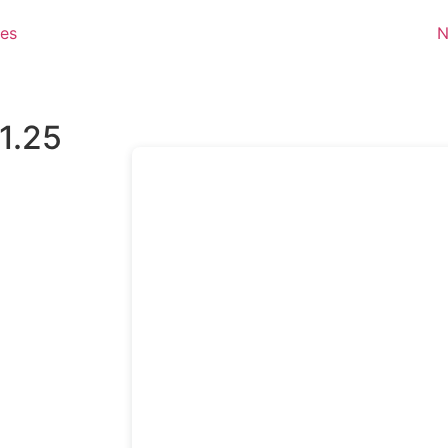
·es
N
01.25