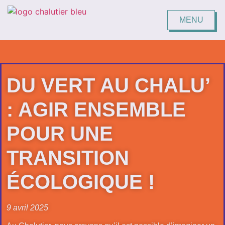
MENU
FERMER
DU VERT AU CHALU’
: AGIR ENSEMBLE
POUR UNE
TRANSITION
ÉCOLOGIQUE !
9 avril 2025