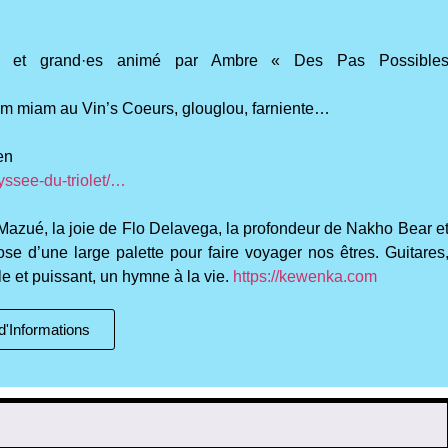
·es et grand·es animé par Ambre « Des Pas Possible
miam miam au Vin’s Coeurs, glouglou, farniente…
en
yssee-du-triolet/…
Mazué, la joie de Flo Delavega, la profondeur de Nakho Bear e
e d’une large palette pour faire voyager nos êtres. Guitares
le et puissant, un hymne à la vie.
https://kewenka.com
d'Informations