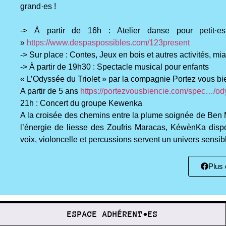
grand·es !
-> À partir de 16h : Atelier danse pour petit
»
https://www.despaspossibles.com/123present
-> Sur place : Contes, Jeux en bois et autres activités, 
-> À partir de 19h30 : Spectacle musical pour enfants
« L’Odyssée du Triolet » par la compagnie Portez vous bi
A partir de 5 ans
https://portezvousbiencie.com/spec…/od
21h : Concert du groupe Kewenka
A la croisée des chemins entre la plume soignée de Ben 
l’énergie de liesse des Zoufris Maracas, KéwènKa dispos
voix, violoncelle et percussions servent un univers sensib
Plus 
ESPACE ADHÉRENT•ES