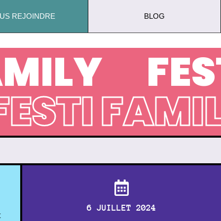
US REJOINDRE
BLOG
AMILY
FES
FESTI FAMI
6 JUILLET 2024
t