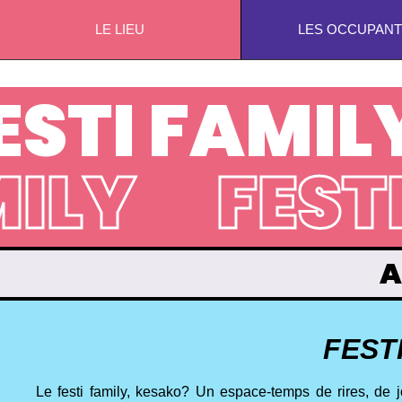
LE LIEU
LES OCCUPANT
ESTI FAMIL
MILY
FEST
A
FEST
Le festi family, kesako? Un espace-temps de rires, de j