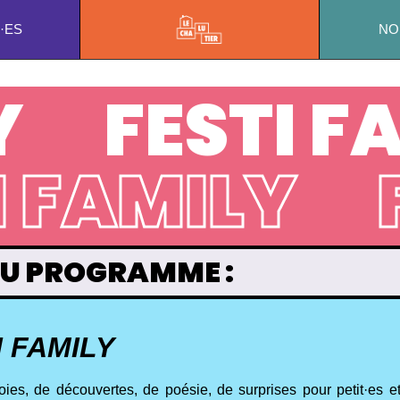
·ES
NO
Y
FESTI F
I FAMILY
U PROGRAMME :
I FAMILY
oies, de découvertes, de poésie, de surprises pour petit·es e