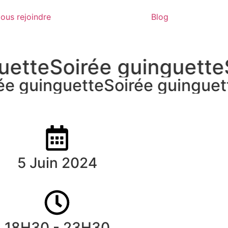
ous rejoindre
Blog
uette
Soirée guinguette
ée guinguette
Soirée guinguet
5 Juin 2024
18H30 - 23H30