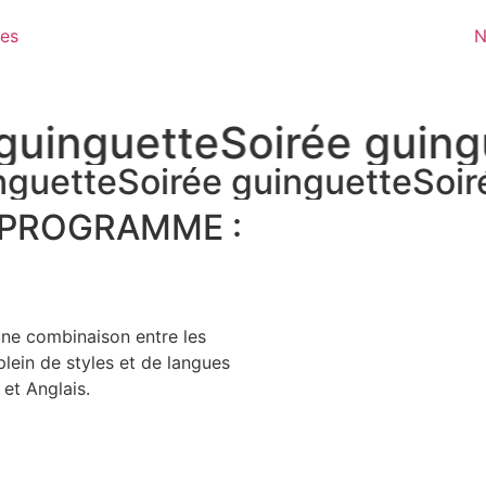
·es
N
guinguette
Soirée guing
nguette
Soirée guinguette
Soir
 PROGRAMME :
ne combinaison entre les
plein de styles et de langues
 et Anglais.