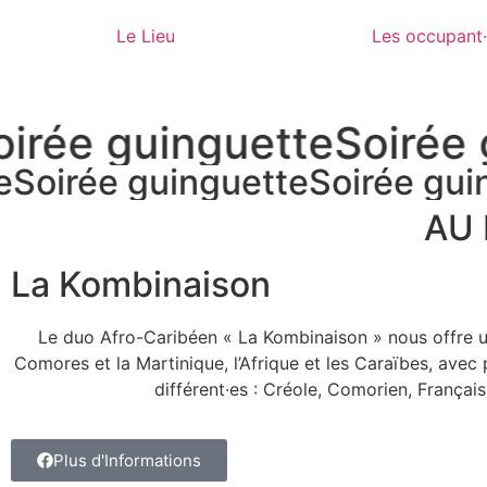
Le Lieu
Les occupant
oirée guinguette
Soirée 
e
Soirée guinguette
Soirée gui
AU
La Kombinaison
Le duo Afro-Caribéen « La Kombinaison » nous offre u
Comores et la Martinique, l’Afrique et les Caraïbes, avec 
différent·es : Créole, Comorien, Français
Plus d'Informations